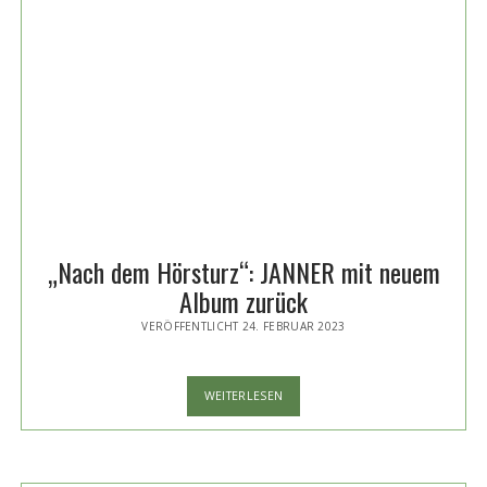
„Nach dem Hörsturz“: JANNER mit neuem
Album zurück
VERÖFFENTLICHT 24. FEBRUAR 2023
„NACH
WEITERLESEN
DEM
HÖRSTURZ“:
JANNER
MIT