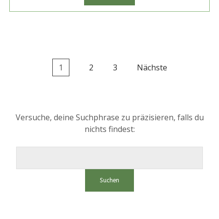
VON
DUMBLEDORE
Seitennummerierung
1
2
3
Nächste
der
Beiträge
Versuche, deine Suchphrase zu präzisieren, falls du
nichts findest:
Suchen