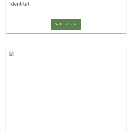
Identität.
DER
WEITERLESEN
FILMKLASSIKER
VON
1985
–
DIE
FARBE
LILA