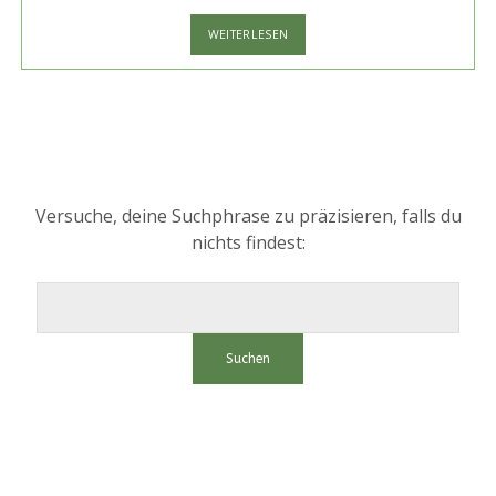
HORRORKLASSIKER
WEITERLESEN
CANDYMAN
NEU
VERFILMT
Versuche, deine Suchphrase zu präzisieren, falls du
nichts findest:
Suchen