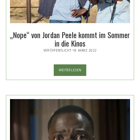
„Nope“ von Jordan Peele kommt im Sommer
in die Kinos
VERÖFFENTLICHT 18. MÄRZ 2022
„NOPE“
WEITERLESEN
VON
JORDAN
PEELE
KOMMT
IM
SOMMER
IN
DIE
KINOS