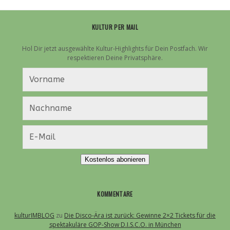
KULTUR PER MAIL
Hol Dir jetzt ausgewählte Kultur-Highlights für Dein Postfach. Wir
respektieren Deine Privatsphäre.
Kostenlos abonieren
KOMMENTARE
kulturIMBLOG
zu
Die Disco-Ära ist zurück: Gewinne 2×2 Tickets für die
spektakuläre GOP-Show D.I.S.C.O. in München